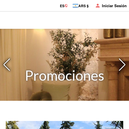
Iniciar Sesión
ES
ARS $
Promociones